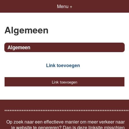
Menu +
Algemeen
Algemeen
Link toevoegen
Link toevoegen
************************************************************************
Op zoek naar een effectieve manier om meer verkeer naar
je website te genereren? Dan is deze linksite misschien