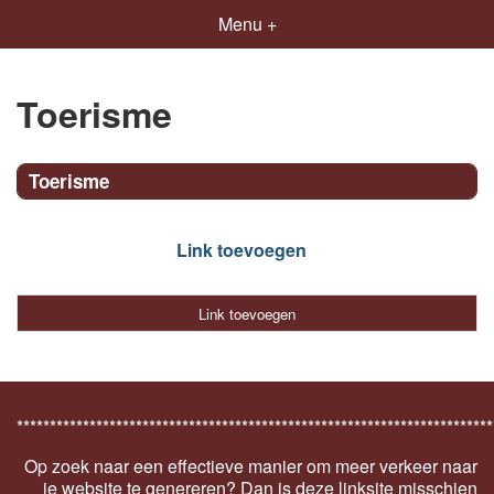
Menu +
Toerisme
Toerisme
Link toevoegen
Link toevoegen
************************************************************************
Op zoek naar een effectieve manier om meer verkeer naar
je website te genereren? Dan is deze linksite misschien